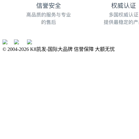
© 2004-
2026
K8凯发-国际大品牌 信誉保障 大额无忧