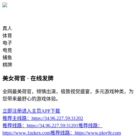
真人
体育
电子
电竞
捕鱼
棋牌
美女荷官 · 在线发牌
全网最美荷官，倾情出演，极致视觉盛宴，多元游戏种类，为
您带来最舒心的游戏体验。
立即注册
进入主页
APP下载
推荐主线路：
https://34.96.227.59:31202
推荐线路：
https://34.96.227.59:31201
推荐线路：
https://www.1nzkex.com
推荐线路：
https://www.plov9r.com