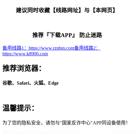
建议同时收藏【线路网址】与【本网页】
推荐『下载APP』 防止迷路
备用线路
1
：
https://www.rznbm.com
备用线路
2
：
https://www.k8900.com
推荐浏览器：
谷歌、Safari、火狐、Edge
温馨提示：
为了您的隐私安全，请勿与"国家反诈中心"APP同设备使用！