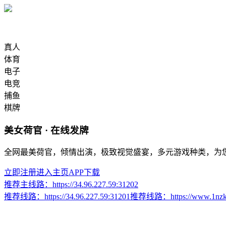
真人
体育
电子
电竞
捕鱼
棋牌
美女荷官 · 在线发牌
全网最美荷官，倾情出演，极致视觉盛宴，多元游戏种类，为
立即注册
进入主页
APP下载
推荐主线路：
https://34.96.227.59:31202
推荐线路：
https://34.96.227.59:31201
推荐线路：
https://www.1nz