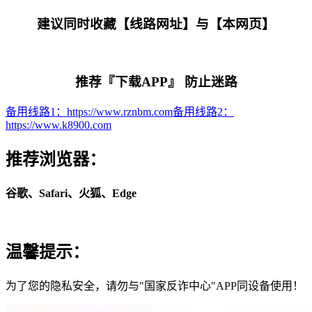
建议同时收藏【线路网址】与【本网页】
推荐『下载APP』 防止迷路
备用线路
1
：
https://www.rznbm.com
备用线路
2
：
https://www.k8900.com
推荐浏览器：
谷歌、Safari、火狐、Edge
温馨提示：
为了您的隐私安全，请勿与"国家反诈中心"APP同设备使用！