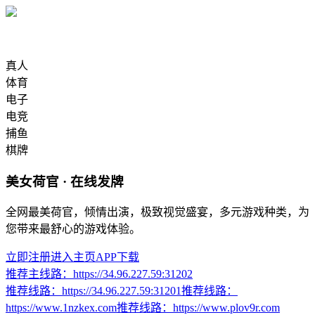
真人
体育
电子
电竞
捕鱼
棋牌
美女荷官 · 在线发牌
全网最美荷官，倾情出演，极致视觉盛宴，多元游戏种类，为
您带来最舒心的游戏体验。
立即注册
进入主页
APP下载
推荐主线路：
https://34.96.227.59:31202
推荐线路：
https://34.96.227.59:31201
推荐线路：
https://www.1nzkex.com
推荐线路：
https://www.plov9r.com