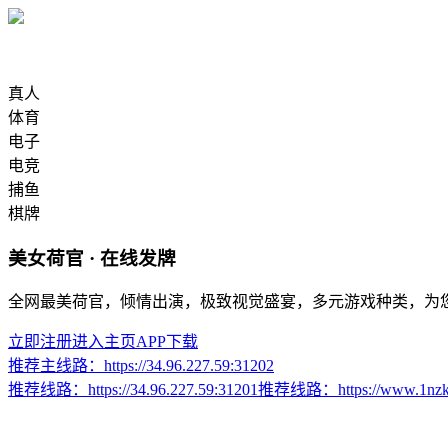
真人
体育
电子
电竞
捕鱼
棋牌
美女荷官 · 在线发牌
全网最美荷官，倾情出演，极致视觉盛宴，多元游戏种类，为
立即注册
进入主页
APP下载
推荐主线路：
https://34.96.227.59:31202
推荐线路：
https://34.96.227.59:31201
推荐线路：
https://www.1nz